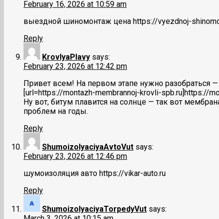
February 16, 2026 at 10:59 am
выездной шиномонтаж цена https://vyezdnoj-shinomo
Reply
KrovlyaPlavy
says:
February 23, 2026 at 12:42 pm
Привет всем! На первом этапе нужно разобраться —
[url=https://montazh-membrannoj-krovli-spb.ru]https:
Ну вот, битум плавится на солнце — так вот мембр
проблем на годы.
Reply
ShumoizolyaciyaAvtoVut
says:
February 23, 2026 at 12:46 pm
шумоизоляция авто https://vikar-auto.ru
Reply
ShumoizolyaciyaTorpedyVut
says:
March 3, 2026 at 10:15 am