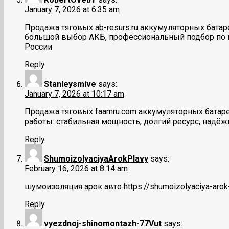
January 7, 2026 at 6:35 am
Продажа тяговых ab-resurs.ru аккумуляторных бата
большой выбор АКБ, профессиональный подбор по па
России
Reply
Stanleysmive
says:
January 7, 2026 at 10:17 am
Продажа тяговых faamru.com аккумуляторных батаре
работы: стабильная мощность, долгий ресурс, надё
Reply
ShumoizolyaciyaArokPlavy
says:
February 16, 2026 at 8:14 am
шумоизоляция арок авто https://shumoizolyaciya-arok-
Reply
vyezdnoj-shinomontazh-77Vut
says: