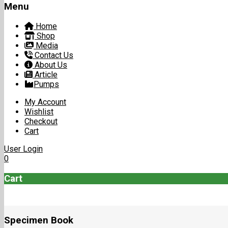
Menu
Home
Shop
Media
Contact Us
About Us
Article
Pumps
My Account
Wishlist
Checkout
Cart
User Login
0
Cart
Specimen Book