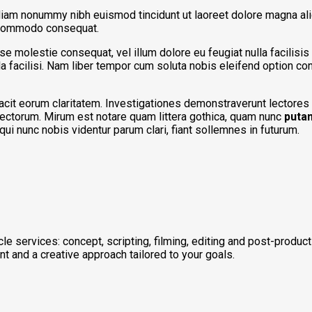
diam nonummy nibh euismod tincidunt ut laoreet dolore magna ali
ea commodo consequat.
sse molestie consequat, vel illum dolore eu feugiat nulla facilisi
lla facilisi. Nam liber tempor cum soluta nobis eleifend option c
 facit eorum claritatem. Investigationes demonstraverunt lectores 
ctorum. Mirum est notare quam littera gothica, quam nunc
puta
i nunc nobis videntur parum clari, fiant sollemnes in futurum.
cle services: concept, scripting, filming, editing and post-produ
t and a creative approach tailored to your goals.