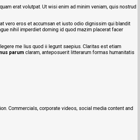
quam erat volutpat. Ut wisi enim ad minim veniam, quis nostrud
s at vero eros et accumsan et iusto odio dignissim qui blandit
ongue nihil imperdiet doming id quod mazim placerat facer
legere me lius quod ii legunt saepius. Claritas est etiam
mus parum
claram, anteposuerit litterarum formas humanitatis
ction. Commercials, corporate videos, social media content and