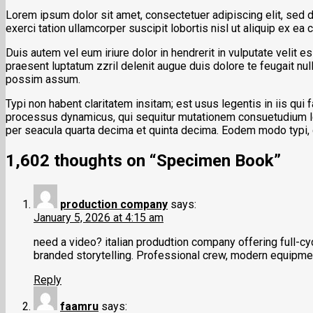
Lorem ipsum dolor sit amet, consectetuer adipiscing elit, sed 
exerci tation ullamcorper suscipit lobortis nisl ut aliquip ex 
Duis autem vel eum iriure dolor in hendrerit in vulputate velit e
praesent luptatum zzril delenit augue duis dolore te feugait nu
possim assum.
Typi non habent claritatem insitam; est usus legentis in iis qui
processus dynamicus, qui sequitur mutationem consuetudium le
per seacula quarta decima et quinta decima. Eodem modo typi, qu
1,602 thoughts on “Specimen Book”
production company
says:
January 5, 2026 at 4:15 am
need a video? italian produdtion company offering full-cy
branded storytelling. Professional crew, modern equipmen
Reply
faamru
says: