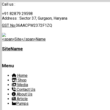
Call us :
+91 82879 29598
Address :
Sector 37, Gurgaon, Haryana
GST No.
06AACPW2372F1ZQ
Site
Name
Menu
Skip
Home
to
Shop
content
Media
Contact Us
About Us
Article
Pumps